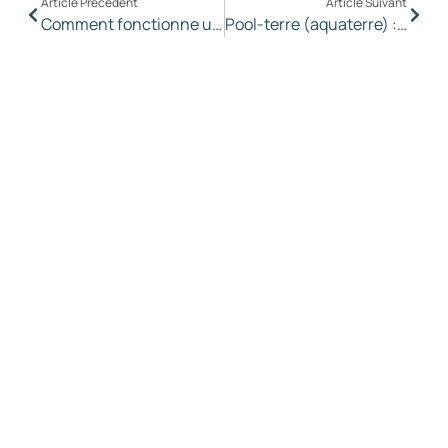
Article Précèdent
Article Suivant
Comment fonctionne une piscine au sel ? Guide complet
Pool-terre (aquaterre) : à quoi sert-il et comment l’installer ?